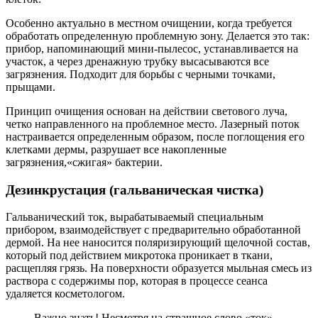
Особенно актуально в местном очищении, когда требуется
обработать определенную проблемную зону. Делается это так:
прибор, напоминающий мини-пылесос, устанавливается на
участок, а через дренажную трубку высасываются все
загрязнения. Подходит для борьбы с черными точками,
прыщами.
Принцип очищения основан на действии светового луча,
четко направленного на проблемное место. Лазерный поток
настраивается определенным образом, после поглощения его
клетками дермы, разрушает все накопленные
загрязнения,«сжигая» бактерии.
Дезинкрустация (гальваническая чистка)
Гальванический ток, вырабатываемый специальным
прибором, взаимодействует с предварительно обработанной
дермой. На нее наносится поляризирующий щелочной состав,
который под действием микротока проникает в ткани,
расщепляя грязь. На поверхности образуется мыльная смесь из
раствора с содержимы пор, которая в процессе сеанса
удаляется косметологом.
Важно знать! Несмотря на страшное слово «ток»,