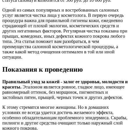
статуса салона) и колеблется от 500 руб. до 10 000 руб.
Одной из самых популярных и востребованных салонных
услуг является чистка лица у косметолога. В первую очередь
процедура важна для правильной гигиены кожи, ежедневно
страдающей от плохой экологии, косметических средств и
других негативных факторов. Регулярная чистка показана при
прыщах, комедонах, иных дефектах кожного покрова любого
типа. Эта статья поможет вам разобраться, в чем
преимущества салонной косметологической процедуры, а
также какой метод очищения оптимален в той или иной
ситуации.
Показания к проведению
Правильный уход за кожей - залог ее здоровья, молодости и
красоты.
Эталоном является ровное, гладкое лицо, имеющее
равномерный оттенок, без морщинок, пигментных и
застойных пятен, прыщей, черных точек и других дефектов.
К этому стремятся многие женщины. Но в домашних
условиях не всегда удается достичь желаемого эффекта,
особенно обладательницам проблемного эпидермиса. Скрабы,
пилинги и другие средства очищают только наружный слой
кожного покрова.