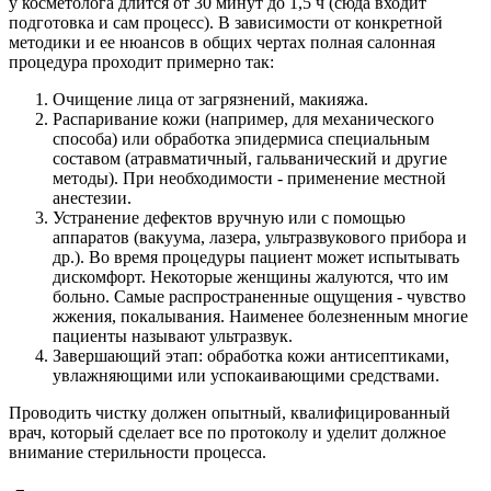
у косметолога длится от 30 минут до 1,5 ч (сюда входит
подготовка и сам процесс). В зависимости от конкретной
методики и ее нюансов в общих чертах полная салонная
процедура проходит примерно так:
Очищение лица от загрязнений, макияжа.
Распаривание кожи (например, для механического
способа) или обработка эпидермиса специальным
составом (атравматичный, гальванический и другие
методы). При необходимости - применение местной
анестезии.
Устранение дефектов вручную или с помощью
аппаратов (вакуума, лазера, ультразвукового прибора и
др.). Во время процедуры пациент может испытывать
дискомфорт. Некоторые женщины жалуются, что им
больно. Самые распространенные ощущения - чувство
жжения, покалывания. Наименее болезненным многие
пациенты называют ультразвук.
Завершающий этап: обработка кожи антисептиками,
увлажняющими или успокаивающими средствами.
Проводить чистку должен опытный, квалифицированный
врач, который сделает все по протоколу и уделит должное
внимание стерильности процесса.