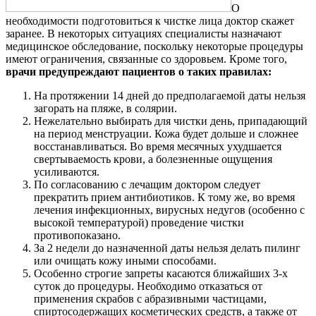
О
необходимости подготовиться к чистке лица доктор скажет
заранее. В некоторых ситуациях специалисты назначают
медицинское обследование, поскольку некоторые процедуры
имеют ограничения, связанные со здоровьем. Кроме того,
врачи предупреждают пациентов о таких правилах:
На протяжении 14 дней до предполагаемой даты нельзя
загорать на пляже, в солярии.
Нежелательно выбирать для чистки день, припадающий
на период менструации. Кожа будет дольше и сложнее
восстанавливаться. Во время месячных ухудшается
свертываемость крови, а болезненные ощущения
усиливаются.
По согласованию с лечащим доктором следует
прекратить прием антибиотиков. К тому же, во время
лечения инфекционных, вирусных недугов (особенно с
высокой температурой) проведение чистки
противопоказано.
За 2 недели до назначенной даты нельзя делать пилинг
или очищать кожу иными способами.
Особенно строгие запреты касаются ближайших 3-х
суток до процедуры. Необходимо отказаться от
применения скрабов с абразивными частицами,
спиртосодержащих косметических средств, а также от