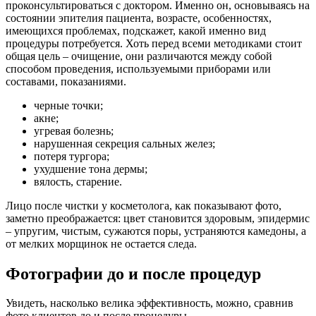
проконсультироваться с доктором. Именно он, основываясь на
состоянии эпителия пациента, возрасте, особенностях,
имеющихся проблемах, подскажет, какой именно вид
процедуры потребуется. Хоть перед всеми методиками стоит
общая цель – очищение, они различаются между собой
способом проведения, используемыми приборами или
составами, показаниями.
черные точки;
акне;
угревая болезнь;
нарушенная секреция сальных желез;
потеря тургора;
ухудшение тона дермы;
вялость, старение.
Лицо после чистки у косметолога, как показывают фото,
заметно преображается: цвет становится здоровым, эпидермис
– упругим, чистым, сужаются поры, устраняются камедоны, а
от мелких морщинок не остается следа.
Фотографии до и после процедур
Увидеть, насколько велика эффективность, можно, сравнив
фото клиентов до и после процедуры.