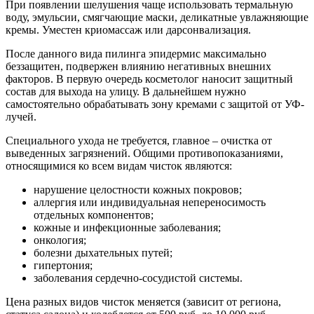
При появлении шелушения чаще использовать термальную
воду, эмульсии, смягчающие маски, деликатные увлажняющие
кремы. Уместен криомассаж или дарсонвализация.
После данного вида пилинга эпидермис максимально
беззащитен, подвержен влиянию негативных внешних
факторов. В первую очередь косметолог наносит защитный
состав для выхода на улицу. В дальнейшем нужно
самостоятельно обрабатывать зону кремами с защитой от УФ-
лучей.
Специального ухода не требуется, главное – очистка от
выведенных загрязнений. Общими противопоказаниями,
относящимися ко всем видам чисток являются:
нарушение целостности кожных покровов;
аллергия или индивидуальная непереносимость
отдельных компонентов;
кожные и инфекционные заболевания;
онкология;
болезни дыхательных путей;
гипертония;
заболевания сердечно-сосудистой системы.
Цена разных видов чисток меняется (зависит от региона,