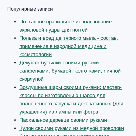
Популярные записи
Поэтапное правильное использование
акриловой пудры для ногтей
Польза и вред дегтярного мыла - состав,
применение в народной медицине и
косметологии
Декупаж бутылки своими руками
салфетками, бумагой, колготками, яичной
скорлупой
Воздушные шары своими руками: мастер-
классы по изготовлению шаров для
полноценного запуска и декоративных (для
украшения) из лампы или фетра
Пасхальное деревце своими руками
Кулон своими руками из медной проволоки